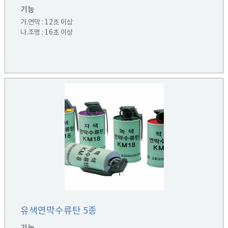
기능
가.연막 : 12초 이상
나.조명 : 16초 이상
유색연막수류탄 5종