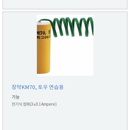
장약KM70, 토우 연습용
기능
전기식 점화(3±0.1Ampere)