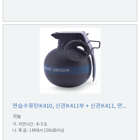
연습수류탄K410, 신관K411부 + 신관K411, 연습수류탄K410용 + 몸통K412, 연습수류탄K410용
기능
가. 지연시간 : 4~5초
나. 폭 음 : 1M에서 100dB이상