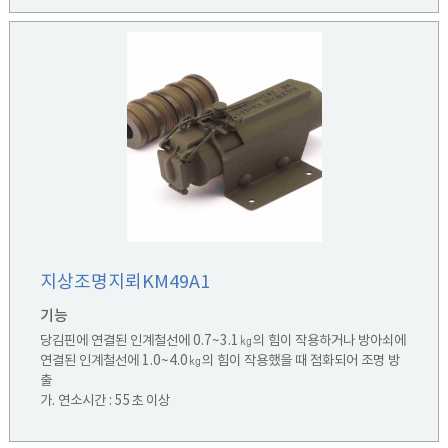
지상조명지뢰KM49A1
기능
당김핀에 연결된 인계철선에 0.7~3.1㎏의 힘이 작용하거나 방아쇠에
연결된 인계철선에 1.0~4.0㎏의 힘이 작용했을 때 점화되어 조명 방
출
가. 연소시간 : 55초 이상
나. 촉 광 : 35,000촉광 이상