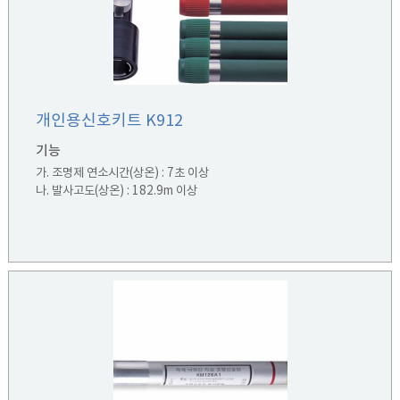
개인용신호키트 K912
기능
가. 조명제 연소시간(상온) : 7초 이상
나. 발사고도(상온) : 182.9m 이상