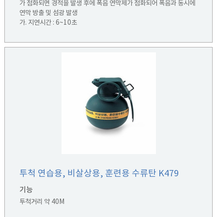
가 점화되면 경적을 발생 후에 폭음 연막제가 점화되어 폭음과 동시에
연막 방출 및 섬광 발생
가. 지연시간 : 6~10초
나. 경적시간 : 3~5초
다. 폭음 / 섬광 : 평균 130 ± dB / 평균 60,000 ± 5,000 cp
투척 연습용, 비살상용, 훈련용 수류탄 K479
기능
투척거리 약 40M