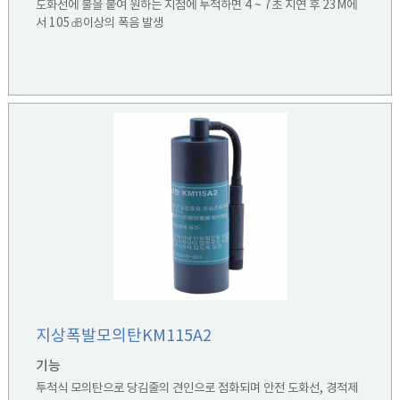
도화선에 불을 붙여 원하는 지점에 투척하면 4 ~ 7초 지연 후 23M에
서 105㏈이상의 폭음 발생
지상폭발모의탄KM115A2
기능
투척식 모의탄으로 당김줄의 견인으로 점화되며 안전 도화선, 경적제