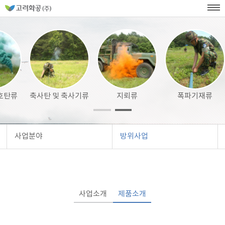
홈
페
이
KOR
ENG
SITEMAP
WEB발주
지
네
메
비
인
메
게
뉴
이
션
호탄류
축사탄 및 축사기류
지뢰류
폭파기재류
사업분야
방위사업
사업소개
제품소개