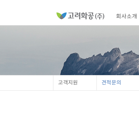
홈
페
이
메
지
인
회사소개
메
네
뉴
비
게
이
션
고객지원
견적문의
비
밀
번