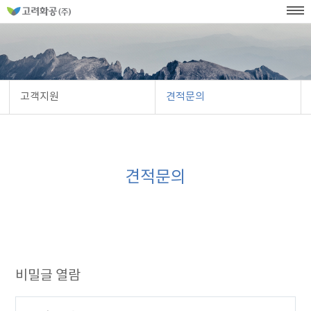
홈
페
이
KOR
ENG
SITEMAP
WEB발주
지
네
메
비
인
메
게
뉴
이
션
고객지원
견적문의
견적문의
비
밀
번
호
입
력
비밀글 열람