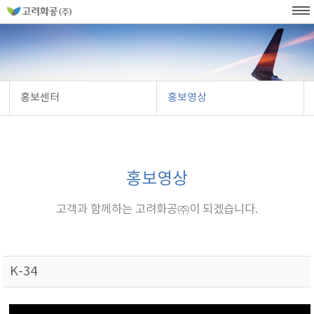
홈
페
이
KOR
ENG
SITEMAP
WEB발주
지
네
메
비
인
메
게
뉴
이
션
홍보센터
홍보영상
홍보영상
고객과 함께하는 고려화공㈜이 되겠습니다.
K-34