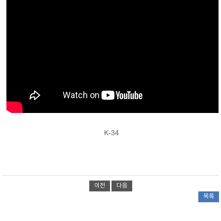
K-34
이전
다음
목록