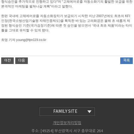
형식승인을 추가적으로 진행하고 있다”며 “고체에어로졸 자동소화기의 활발한 보급을 위한
본격적인 마케팅을 펼쳐나갈 계획”이라고 말했다.
한편 국내에 고체에어로졸 자동소화장치가 보급되기 시작한 지난 2007년에도 최초의 KFI
인정(한국소방산업기술원 자체인증제도)을 획득한 바 있는 고려화공은 올해 초 새롭게 제
정된 형식승인 기준(국가검정기준)에 따른 첫 승인을 받으면서 ‘국내 최초 제품’이라는 타이
틀을 그대로 유지할 수 있게 됐다.
최영 기자 young@fpn119.co.kr
이전
다음
목록
FAMILY SITE
우양수산(주)
우양냉장(주)
개인정보처리방침
주소
: [49254] 부산광역시 서구 충무대로 264
우양산업개발(주)힐튼경주