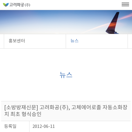
홈
페
이
KOR
ENG
SITEMAP
WEB발주
지
네
메
비
인
메
게
뉴
이
션
홍보센터
뉴스
뉴스
[소방방재신문] 고려화공(주), 고체에어로졸 자동소화장
치 최초 형식승인
등록일
2012-06-11