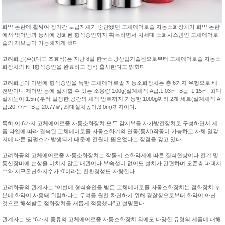
화약 논란에 휩싸여 장기간 보급자체가 중단됐던 고체에어로졸 자동소화장치가 화약 논란
에서 벗어남과 동시에 강화된 형식승인까지 획득하면서 차세대 소화시스템인 고체에어로
졸의 재보급이 가능해지게 됐다.
고려화공(주)(대표 조효식)은 지난 8일 한국소방산업기술원으로부터 고체에어로졸 자동소
화장치의 KFI형식승인을 완료하고 정식 출시한다고 밝혔다.
고려화공이 이번에 형식승인을 득한 고체에어로졸 자동소화장치는 총 6가지 유형으로 배
전반이나 제어반 등에 설치할 수 있는 소용량 100g(설계체적 A급:1.03㎥. B급: 1.15㎥, 최대
설치높이:1.5m)부터 일정한 공간의 체적 방호까지 가능한 1000g짜리 2개 세트(설계체적 A
급:20.77㎥. B급:20.77㎥, 최대설치높이:3.0m)까지이다.
특히 이 6가지 고체에어로졸 자동소화장치 모두 감지부를 자가발전장치로 구성하면서 제
품 타입에 따라 결속된 고체에어로졸 자동소화기의 연동(동시)작동이 가능하고 자체 열감
지에 따른 임펄스가 발생되기 때문에 전원이 필요없다는 장점을 갖고 있다.
고려화공의 고체에어로졸 자동소화장치는 작동시 소화약제에 따른 질식현상이나 전기 및
통신장비에 손상을 미치지 않고 배관이나 부속설비 없이도 설치가 간편하며 오존층 파괴지
수와 지구온난화지수가 ‘0’이라는 친환경성도 자랑한다.
고려화공의 관계자는 “이번에 형식승인을 받은 고체에어로졸 자동소화장치는 점화장치 부
분에 화약이 사용돼 위험하다는 우려를 원천 차단하기 위해 경찰청으로부터 화약이 아닌
것으로 해석받은 점화장치를 새롭게 적용했다”고 설명했다
관계자는 또 “6가지 종류의 고체에어로졸 자동소화장치 외에도 다양한 유형의 제품에 대해